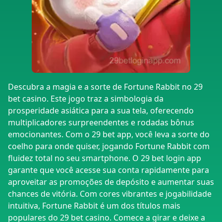
Descubra a magia e a sorte de Fortune Rabbit no 29
bet casino. Este jogo traz a simbologia da
prosperidade asiática para a sua tela, oferecendo
multiplicadores surpreendentes e rodadas bônus
emocionantes. Com o 29 bet app, você leva a sorte do
coelho para onde quiser, jogando Fortune Rabbit com
fluidez total no seu smartphone. O 29 bet login app
garante que você acesse sua conta rapidamente para
aproveitar as promoções de depósito e aumentar suas
chances de vitória. Com cores vibrantes e jogabilidade
intuitiva, Fortune Rabbit é um dos títulos mais
populares do 29 bet casino. Comece a girar e deixe a